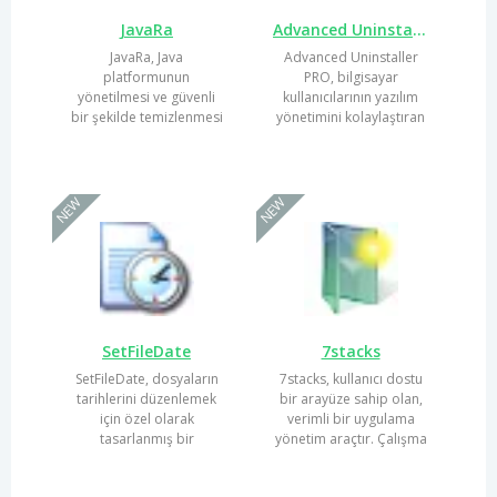
JavaRa
Advanced Uninstaller PRO
JavaRa, Java
Advanced Uninstaller
platformunun
PRO, bilgisayar
yönetilmesi ve güvenli
kullanıcılarının yazılım
bir şekilde temizlenmesi
yönetimini kolaylaştıran
için geliştirilmiş etkili bir
kapsamlı bir araçtır. Bu...
araçtır....
NEW
NEW
SetFileDate
7stacks
SetFileDate, dosyaların
7stacks, kullanıcı dostu
tarihlerini düzenlemek
bir arayüze sahip olan,
için özel olarak
verimli bir uygulama
tasarlanmış bir
yönetim araçtır. Çalışma
yazılımdır. Kullanıcılar,
verimliliğini artırmayı...
dosya...