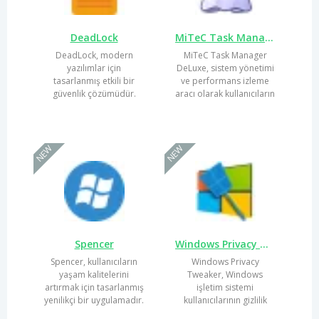
DeadLock
MiTeC Task Manager DeLuxe
DeadLock, modern
MiTeC Task Manager
yazılımlar için
DeLuxe, sistem yönetimi
tasarlanmış etkili bir
ve performans izleme
güvenlik çözümüdür.
aracı olarak kullanıcıların
Kullanıcıların hassas
ihtiyaçlarını karşılamak...
verilerini korumak ve...
NEW
NEW
Spencer
Windows Privacy Tweaker
Spencer, kullanıcıların
Windows Privacy
yaşam kalitelerini
Tweaker, Windows
artırmak için tasarlanmış
işletim sistemi
yenilikçi bir uygulamadır.
kullanıcılarının gizlilik
Farklı alanlarda
ayarlarını daha etkin bir