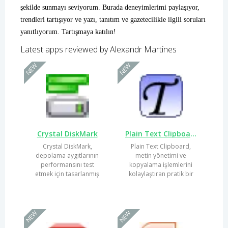
şekilde sunmayı seviyorum. Burada deneyimlerimi paylaşıyor,
trendleri tartışıyor ve yazı, tanıtım ve gazetecilikle ilgili soruları
yanıtlıyorum. Tartışmaya katılın!
Latest apps reviewed by Alexandr Martines
NEW
NEW
Crystal DiskMark
Plain Text Clipboard
Crystal DiskMark,
Plain Text Clipboard,
depolama aygıtlarının
metin yönetimi ve
performansını test
kopyalama işlemlerini
etmek için tasarlanmış
kolaylaştıran pratik bir
bir yazılımdır. Kullanıcı
araçtır. Günümüz dijital...
dostu...
NEW
NEW