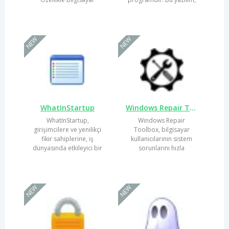
kullanıcılarının hayatını...
süreç yönetimini...
NEW
NEW
WhatInStartup
Windows Repair Toolbox
WhatInStartup,
Windows Repair
girişimcilere ve yenilikçi
Toolbox, bilgisayar
fikir sahiplerine, iş
kullanıcılarının sistem
dünyasında etkileyici bir
sorunlarını hızla
yer edinmeleri için
çözmelerine yardımcı
kapsamlı...
olan güçlü bir...
NEW
NEW