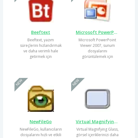
Beeftext
Microsoft PowerPoint Viewer 2007
Beeftext, yazım
Microsoft PowerPoint
süreçlerini hızlandırmak
Viewer 2007, sunum
ve daha verimli hale
dosyalarını
getirmek için
görüntülemek için
tasarlanmış bir metin
tasarlanmış pratik bir
genişletme...
uygulamadır....
NEW
NEW
NewFileGo
Virtual Magnifying Glass
NewFileGo, kullanıcıların
Virtual Magnifying Glass,
dosyalarını hızlı ve etkili
görsel içeriklerinizi daha