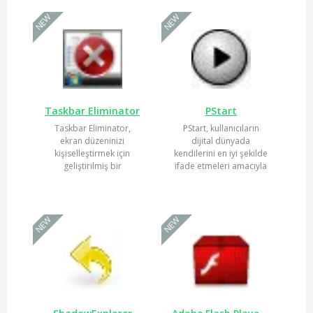
NEW
NEW
Taskbar Eliminator
PStart
Taskbar Eliminator,
PStart, kullanıcıların
ekran düzeninizi
dijital dünyada
kişiselleştirmek için
kendilerini en iyi şekilde
geliştirilmiş bir
ifade etmeleri amacıyla
yazılımdır. Windows
geliştirilmiş modern
işletim sistemindeki...
bir...
NEW
NEW