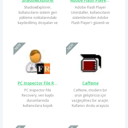
ShadowExplorer
Adobe Flash Player Uninstaller
ShadowExplorer,
Adobe Flash Player
kullanıcıların sistem geri
Uninstaller, kullanıcıların
yükleme noktalarındaki
sistemlerinden Adobe
kaydedilmiş dosyaları ve
Flash Player'ı güvenli ve
klasörleri kolayca geri...
etkili bir şekilde...
NEW
NEW
PC Inspector File Recovery
Caffeine
PC Inspector File
Caffeine, modern bir
Recovery, veri kaybı
ürün geliştiricisi için
durumlarında
vazgeçilmez bir araçtır.
kullanıcılara büyük
Kullanıcı dostu arayüzü
kolaylık sağlayan etkili
sayesinde, projelerinizi...
bir dosya kurtarma...