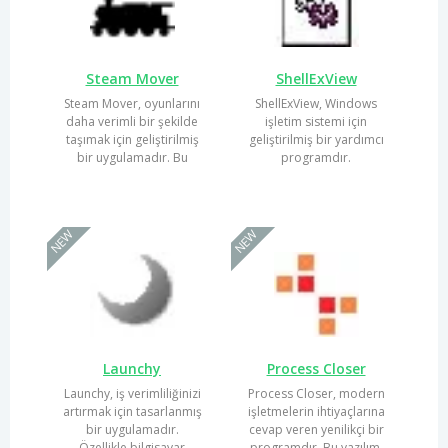
Steam Mover
ShellExView
Steam Mover, oyunlarını
ShellExView, Windows
daha verimli bir şekilde
işletim sistemi için
taşımak için geliştirilmiş
geliştirilmiş bir yardımcı
bir uygulamadır. Bu
programdır.
yazılım, özellikle...
Kullanıcıların
sistemlerinde yüklü...
NEW
NEW
Launchy
Process Closer
Launchy, iş verimliliğinizi
Process Closer, modern
artırmak için tasarlanmış
işletmelerin ihtiyaçlarına
bir uygulamadır.
cevap veren yenilikçi bir
Özellikle bilgisayar
programdır. Bu yazılım,