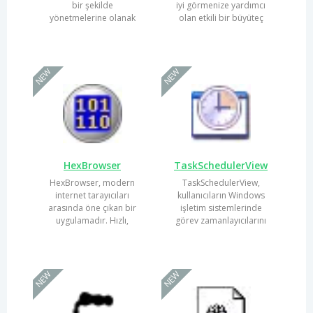
bir şekilde
iyi görmenize yardımcı
yönetmelerine olanak
olan etkili bir büyüteç
tanıyan bir yazılımdır.
uygulamasıdır....
Bu...
NEW
NEW
HexBrowser
TaskSchedulerView
HexBrowser, modern
TaskSchedulerView,
internet tarayıcıları
kullanıcıların Windows
arasında öne çıkan bir
işletim sistemlerinde
uygulamadır. Hızlı,
görev zamanlayıcılarını
güvenli ve kullanıcı dostu
daha etkin bir şekilde...
arayüzü...
NEW
NEW