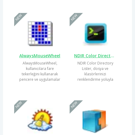
sunmuş...
şekilde...
NEW
NEW
AlwaysMouseWheel
NDIR Color Directory Lister
AlwaysMouseWheel,
NDIR Color Directory
kullanıcılara fare
Lister, dosya ve
tekerleğini kullanarak
klasörlerinizi
pencere ve uygulamalar
renklendirme yoluyla
arasında sorunsuz bir
düzenlemenizi sağlayan
şekilde...
pratik bir araçtır. Bu...
NEW
NEW