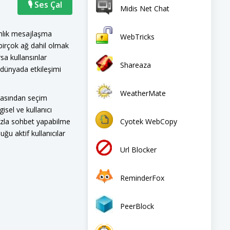
🎙 Ses Çal
Midis Net Chat
 anlık mesajlaşma
WebTricks
birçok ağ dahil olmak
sa kullansınlar
Shareaza
r dünyada etkileşimi
WeatherMate
arasından seçim
isel ve kullanıcı
Cyotek WebCopy
fazla sohbet yapabilme
ğu aktif kullanıcılar
Url Blocker
ReminderFox
PeerBlock