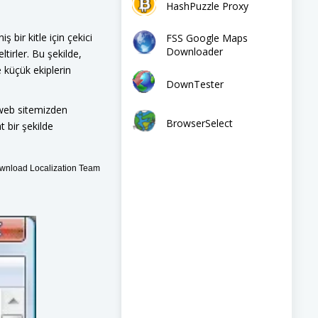
HashPuzzle Proxy
 bir kitle için çekici
FSS Google Maps
Downloader
ltirler. Bu şekilde,
e küçük ekiplerin
DownTester
 web sitemizden
BrowserSelect
t bir şekilde
nload Localization Team