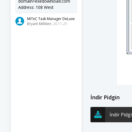
domain=exedownload.com
Address: 108 West
MiTeC Task Manager DeLuxe
Bryant Milliken
, 20.11.25
İndir Pidgin
İndir Pidg