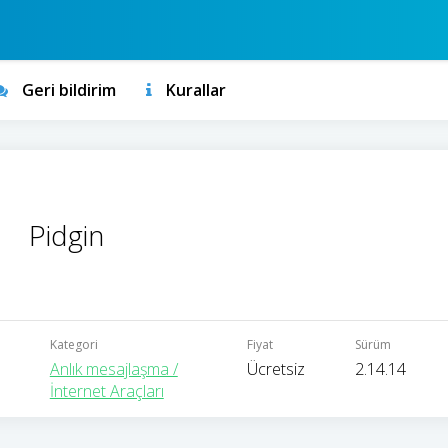
Geri bildirim
Kurallar
Pidgin
Kategori
Fiyat
Sürüm
Anlık mesajlaşma /
Ücretsiz
2.14.14
İnternet Araçları