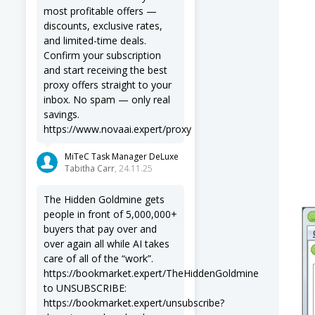
most profitable offers —
discounts, exclusive rates,
and limited-time deals.
Confirm your subscription
and start receiving the best
proxy offers straight to your
inbox. No spam — only real
savings.
https://www.novaai.expert/proxy
MiTeC Task Manager DeLuxe
Tabitha Carr
, 24.11.25
The Hidden Goldmine gets
people in front of 5,000,000+
buyers that pay over and
over again all while AI takes
care of all of the “work”.
https://bookmarket.expert/TheHiddenGoldmine
to UNSUBSCRIBE:
https://bookmarket.expert/unsubscribe?