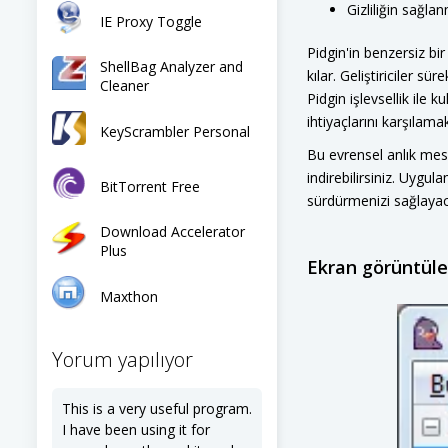
Gizliliğin sağl
IE Proxy Toggle
Pidgin'in benzersiz bir
ShellBag Analyzer and
kılar. Geliştiriciler sü
Cleaner
Pidgin işlevsellik ile 
ihtiyaçlarını karşılamak
KeyScrambler Personal
Bu evrensel anlık mes
indirebilirsiniz. Uygula
BitTorrent Free
sürdürmenizi sağlayac
Download Accelerator
Plus
Ekran görüntüle
Maxthon
Yorum yapılıyor
This is a very useful program.
I have been using it for