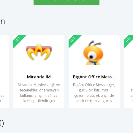
in
HIT
HIT
HIT
Miranda IM
BigAnt Office Messenger
r
Miranda IM, işlevselliği ve
BigAnt Office Messenger,
seçenekleri önemseyen
güçlü bir kurumsal
g
atı
kullanıcılar için hafif ve
çözüm olup, ekip içinde
a
k
özelleştirilebilir çok
anlık iletişim ve görev
0)