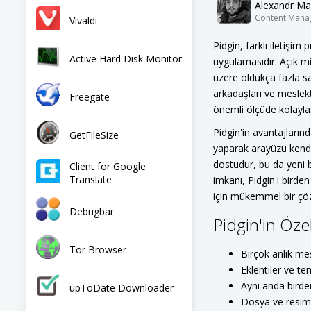
Alexandr Ma
Content Mana
Vivaldi
Pidgin, farklı iletişim
Active Hard Disk Monitor
uygulamasıdır. Açık m
üzere oldukça fazla sa
arkadaşları ve meslekt
Freegate
önemli ölçüde kolaylaşt
Pidgin'in avantajların
GetFileSize
yaparak arayüzü kendi 
dostudur, bu da yeni b
Client for Google
Translate
imkanı, Pidgin'i birde
için mükemmel bir çöz
Debugbar
Pidgin'in Özell
Tor Browser
Birçok anlık me
Eklentiler ve te
Aynı anda birde
upToDate Downloader
Dosya ve resim