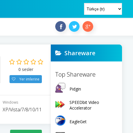
Shareware
0
sesler
Top Shareware
Yer imlerine
Pidgin
SPEEDbit Video
Windows
Accelerator
XP/Vista/7/8/10/11
EagleGet