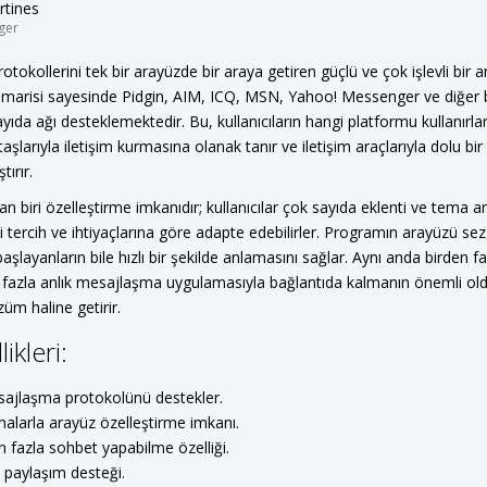
rtines
ger
 protokollerini tek bir arayüzde bir araya getiren güçlü ve çok işlevli bir
imarisi sayesinde Pidgin, AIM, ICQ, MSN, Yahoo! Messenger ve diğer 
yıda ağı desteklemektedir. Bu, kullanıcıların hangi platformu kullanırlar
aşlarıyla iletişim kurmasına olanak tanır ve iletişim araçlarıyla dolu bi
ırır.
dan biri özelleştirme imkanıdır; kullanıcılar çok sayıda eklenti ve tema 
tercih ve ihtiyaçlarına göre adapte edebilirler. Programın arayüzü sezg
aşlayanların bile hızlı bir şekilde anlamasını sağlar. Aynı anda birden 
n fazla anlık mesajlaşma uygulamasıyla bağlantıda kalmanın önemli oldu
üm haline getirir.
ikleri:
sajlaşma protokolünü destekler.
malarla arayüz özelleştirme imkanı.
n fazla sohbet yapabilme özelliği.
 paylaşım desteği.