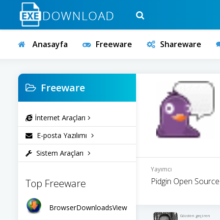
Anasayfa
Freeware
Shareware
Freeware
İnternet Araçları
E-posta Yazılımı
Sistem Araçları
Yayımcı
Pidgin Open Source
Top Freeware
BrowserDownloadsView
Gözden geçiren