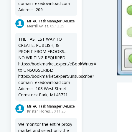
domain=exedownload.com
Address: 209
MiTeC Task Manager DeLuxe
Merrill Aviles
, 05.12.25
THE FASTEST WAY TO
CREATE, PUBLISH, &
PROFIT FROM EBOOKS…
NO WRITING REQUIRED
https://bookmarket.expert/eBookWriterAI
to UNSUBSCRIBE:
https://bookmarket.expert/unsubscribe?
domain=exedownload.com
Address: 108 West Street
Comstock Park, MI 48721
MiTeC Task Manager DeLuxe
Kristen Flores
, 30.11.25
We monitor the entire proxy
market and select only the