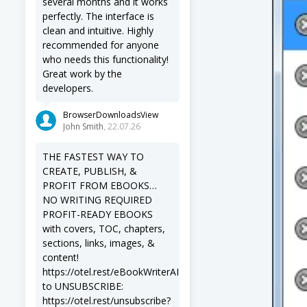
several months and it works
perfectly. The interface is
clean and intuitive. Highly
recommended for anyone
who needs this functionality!
Great work by the
developers.
BrowserDownloadsView
John Smith
, 22.07.26
THE FASTEST WAY TO
CREATE, PUBLISH, &
PROFIT FROM EBOOKS…
NO WRITING REQUIRED
PROFIT-READY EBOOKS
with covers, TOC, chapters,
sections, links, images, &
content!
https://otel.rest/eBookWriterAI
to UNSUBSCRIBE:
https://otel.rest/unsubscribe?