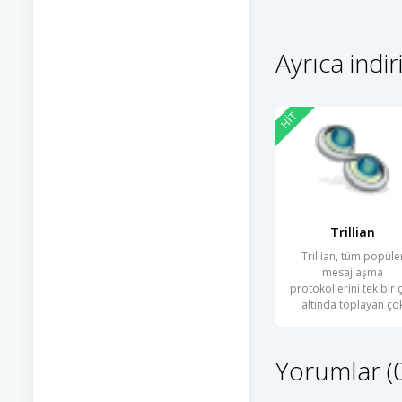
Ayrıca indir
HIT
Trillian
Trillian, tüm popüle
mesajlaşma
protokollerini tek bir ç
altında toplayan ço
işlevli bir anlık
Yorumlar (