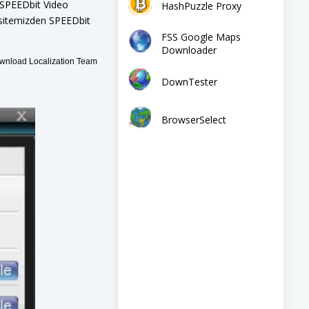
n SPEEDbit Video
HashPuzzle Proxy
b sitemizden SPEEDbit
FSS Google Maps
Downloader
nload Localization Team
DownTester
BrowserSelect