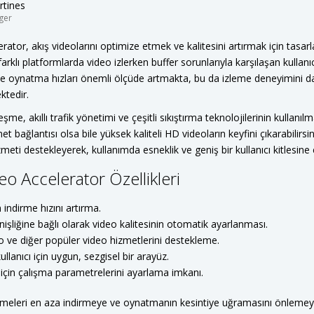
rtines
ger
ator, akış videolarını optimize etmek ve kalitesini artırmak için tasarla
rklı platformlarda video izlerken buffer sorunlarıyla karşılaşan kullanıc
 ve oynatma hızları önemli ölçüde artmakta, bu da izleme deneyimini d
ktedir.
eşme, akıllı trafik yönetimi ve çeşitli sıkıştırma teknolojilerinin kullanıl
et bağlantısı olsa bile yüksek kaliteli HD videoların keyfini çıkarabilirs
meti destekleyerek, kullanımda esneklik ve geniş bir kullanıcı kitlesine 
o Accelerator Özellikleri
n indirme hızını artırma.
işliğine bağlı olarak video kalitesinin otomatik ayarlanması.
ve diğer popüler video hizmetlerini destekleme.
llanıcı için uygun, sezgisel bir arayüz.
 için çalışma parametrelerini ayarlama imkanı.
kmeleri en aza indirmeye ve oynatmanın kesintiye uğramasını önlemey