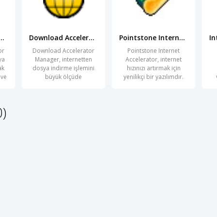
ad Accelerator Plus
Download Accelerator Manager
Pointstone Internet Accelerator
or
Download Accelerator
Pointstone Internet
ya
Manager, internetten
Accelerator, internet
ak
dosya indirme işlemini
hızınızı artırmak için
 ve
büyük ölçüde
yenilikçi bir yazılımdır.
kolaylaştıran güçlü
İnternet
0)