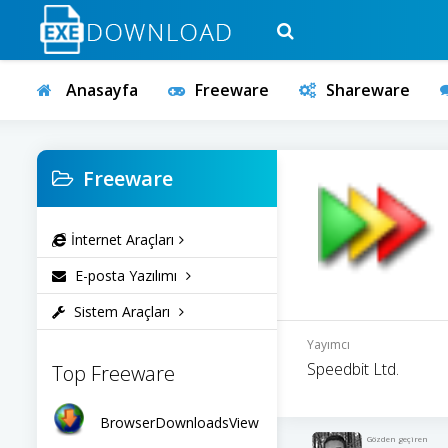
Anasayfa
Freeware
Shareware
Freeware
İnternet Araçları
E-posta Yazılımı
Sistem Araçları
Yayımcı
Speedbit Ltd.
Top Freeware
BrowserDownloadsView
Gözden geçiren