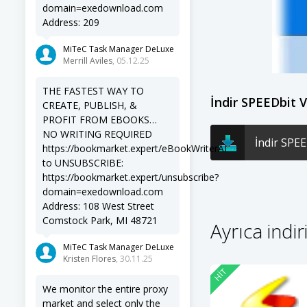
domain=exedownload.com
Address: 209
MiTeC Task Manager DeLuxe
Merrill Aviles
, 05.12.25
THE FASTEST WAY TO
İndir SPEEDbit 
CREATE, PUBLISH, &
PROFIT FROM EBOOKS…
NO WRITING REQUIRED
İndir SPEE
https://bookmarket.expert/eBookWriterAI
to UNSUBSCRIBE:
https://bookmarket.expert/unsubscribe?
domain=exedownload.com
Address: 108 West Street
Comstock Park, MI 48721
Ayrıca indir
MiTeC Task Manager DeLuxe
Kristen Flores
, 30.11.25
HIT
We monitor the entire proxy
market and select only the