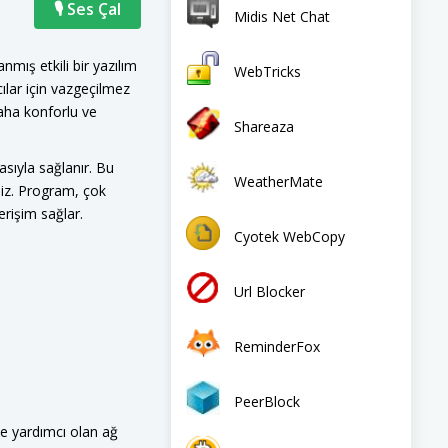
🎙 Ses Çal
Midis Net Chat
nmış etkili bir yazılım
WebTricks
ılar için vazgeçilmez
aha konforlu ve
Shareaza
masıyla sağlanır. Bu
WeatherMate
iniz. Program, çok
erişim sağlar.
Cyotek WebCopy
Url Blocker
ReminderFox
PeerBlock
e yardımcı olan ağ