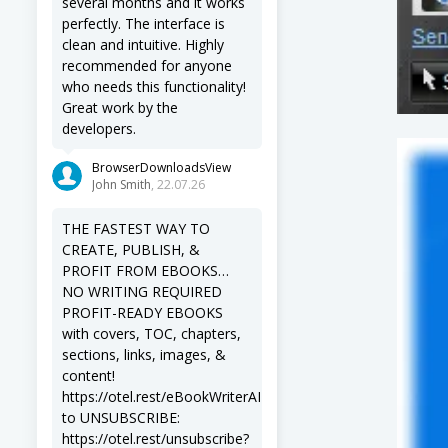
several months and it works
perfectly. The interface is
clean and intuitive. Highly
recommended for anyone
who needs this functionality!
Great work by the
developers.
BrowserDownloadsView
John Smith
, 22.07.26
THE FASTEST WAY TO
CREATE, PUBLISH, &
PROFIT FROM EBOOKS…
NO WRITING REQUIRED
PROFIT-READY EBOOKS
with covers, TOC, chapters,
sections, links, images, &
content!
https://otel.rest/eBookWriterAI
to UNSUBSCRIBE:
https://otel.rest/unsubscribe?