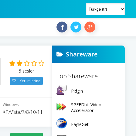
Shareware
5
sesler
Top Shareware
Yer imlerine
Pidgin
SPEEDbit Video
Windows
Accelerator
XP/Vista/7/8/10/11
EagleGet