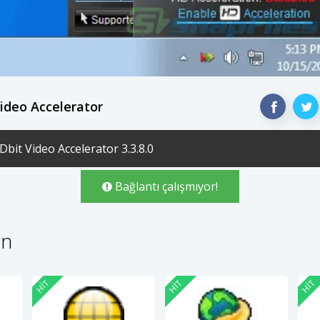
Video Accelerator
Dbit Video Accelerator 3.3.8.0
Bağlantı çalışmıyor!
in
HIT
HIT
HIT