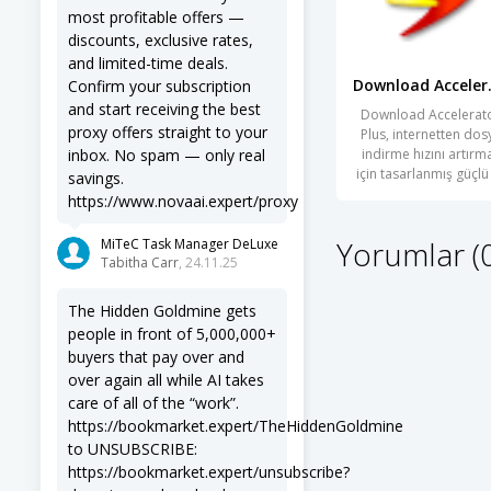
most profitable offers —
discounts, exclusive rates,
and limited-time deals.
Downlo
Confirm your subscription
and start receiving the best
Download Accelerat
proxy offers straight to your
Plus, internetten dos
inbox. No spam — only real
indirme hızını artırm
için tasarlanmış güçlü
savings.
çok
https://www.novaai.expert/proxy
Yorumlar (
MiTeC Task Manager DeLuxe
Tabitha Carr
, 24.11.25
The Hidden Goldmine gets
people in front of 5,000,000+
buyers that pay over and
over again all while AI takes
care of all of the “work”.
https://bookmarket.expert/TheHiddenGoldmine
to UNSUBSCRIBE:
https://bookmarket.expert/unsubscribe?