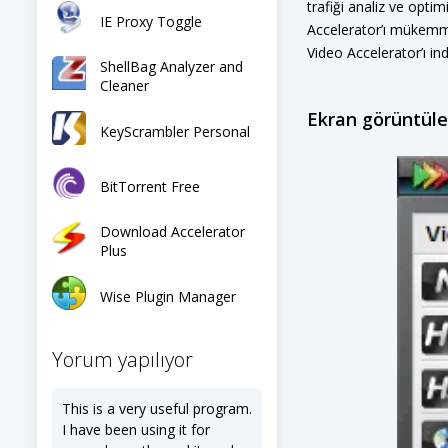
trafiği analiz ve opti
IE Proxy Toggle
Accelerator’ı mükemme
Video Accelerator’ı in
ShellBag Analyzer and
Cleaner
Ekran görüntüle
KeyScrambler Personal
BitTorrent Free
Download Accelerator
Plus
Wise Plugin Manager
Yorum yapılıyor
This is a very useful program.
I have been using it for