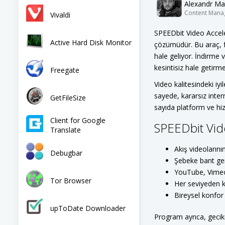
Alexandr Ma
Content Mana
Vivaldi
SPEEDbit Video Acceler
Active Hard Disk Monitor
çözümüdür. Bu araç, fa
hale geliyor. İndirme
kesintisiz hale getirme
Freegate
Video kalitesindeki iyil
sayede, kararsız intern
GetFileSize
sayıda platform ve hiz
Client for Google
SPEEDbit Vide
Translate
Akış videolarını
Debugbar
Şebeke bant gen
YouTube, Vimeo 
Tor Browser
Her seviyeden ku
Bireysel konfor
upToDate Downloader
Program ayrıca, geci