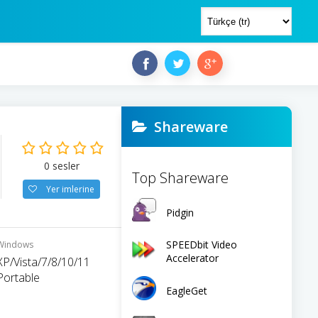
Shareware
0
sesler
Top Shareware
Yer imlerine
Pidgin
SPEEDbit Video
Windows
Accelerator
XP/Vista/7/8/10/11
Portable
EagleGet