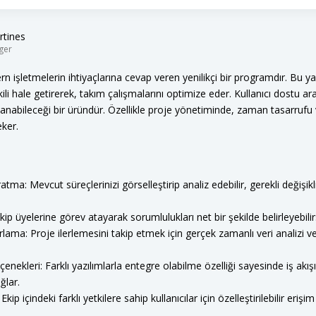
rtines
ger
 işletmelerin ihtiyaçlarına cevap veren yenilikçi bir programdır. Bu ya
kili hale getirerek, takım çalışmalarını optimize eder. Kullanıcı dostu 
llanabileceği bir üründür. Özellikle proje yönetiminde, zaman tasarrufu 
eker.
tma: Mevcut süreçlerinizi görselleştirip analiz edebilir, gerekli değişiklik
p üyelerine görev atayarak sorumlulukları net bir şekilde belirleyebilirs
lama: Proje ilerlemesini takip etmek için gerçek zamanlı veri analizi v
nekleri: Farklı yazılımlarla entegre olabilme özelliği sayesinde iş akışın
ğlar.
 Ekip içindeki farklı yetkilere sahip kullanıcılar için özelleştirilebilir erişi