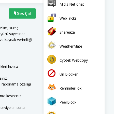
Midis Net Chat
🎙 Ses Çal
WebTricks
zılım, süreç
Shareaza
arayüzü sayesinde
ve kaynak verimliliği
WeatherMate
Cyotek WebCopy
leri hızlıca
Url Blocker
iniz.
e raporlama özelliği
ReminderFox
ızı kesintisiz
PeerBlock
m seviyeleri sunar.