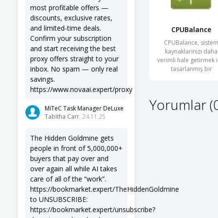
most profitable offers —
discounts, exclusive rates,
and limited-time deals.
CPUBalance
Confirm your subscription
CPUBalance, siste
and start receiving the best
kaynaklarınızı daha
proxy offers straight to your
verimli hale getirmek i
inbox. No spam — only real
tasarlanmış bir
yazılımdır.
savings.
https://www.novaai.expert/proxy
Yorumlar (
MiTeC Task Manager DeLuxe
Tabitha Carr
, 24.11.25
The Hidden Goldmine gets
people in front of 5,000,000+
buyers that pay over and
over again all while AI takes
care of all of the “work”.
https://bookmarket.expert/TheHiddenGoldmine
to UNSUBSCRIBE:
https://bookmarket.expert/unsubscribe?