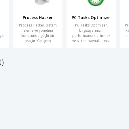
Process Hacker
PC Tasks Optimizer
m
Process Hacker, sistem
PC Tasks Optimizer,
Pr
izleme ve yönetimi
bilgisayarınızın
ka
çin
konusunda güçlü bir
performansını artırmak
an
araçtır. Gelişmiş
ve sistem kaynaklarınızı
özellikleri
en verimli
0)