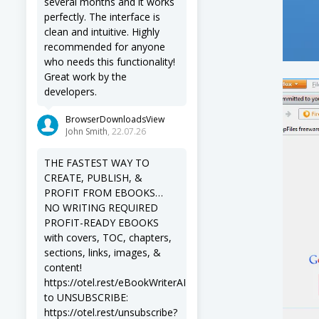
several months and it works
perfectly. The interface is
clean and intuitive. Highly
recommended for anyone
who needs this functionality!
Great work by the
developers.
BrowserDownloadsView
John Smith
, 22.07.26
THE FASTEST WAY TO
CREATE, PUBLISH, &
PROFIT FROM EBOOKS…
NO WRITING REQUIRED
PROFIT-READY EBOOKS
with covers, TOC, chapters,
sections, links, images, &
content!
https://otel.rest/eBookWriterAI
to UNSUBSCRIBE:
https://otel.rest/unsubscribe?