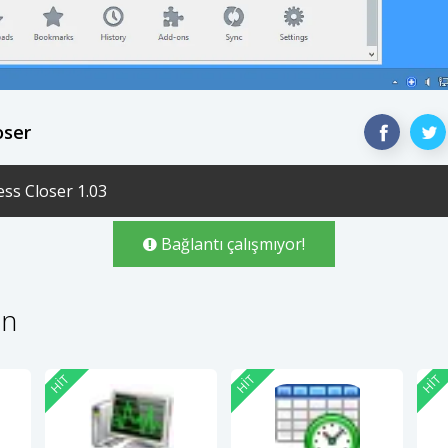
oser
ess Closer 1.03
Bağlantı çalışmıyor!
in
HIT
HIT
HIT