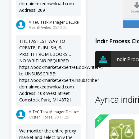
domain=exedownload.com
Address: 209
MiTeC Task Manager DeLuxe
Merrill Aviles
, 05.12.25
İndir Process Cl
THE FASTEST WAY TO
CREATE, PUBLISH, &
PROFIT FROM EBOOKS…
İndir Proc
NO WRITING REQUIRED
https://bookmarket.expert/eBookWriterAI
to UNSUBSCRIBE:
https://bookmarket.expert/unsubscribe?
domain=exedownload.com
Address: 108 West Street
Ayrıca indir
Comstock Park, MI 48721
MiTeC Task Manager DeLuxe
Kristen Flores
, 30.11.25
HIT
We monitor the entire proxy
market and select only the