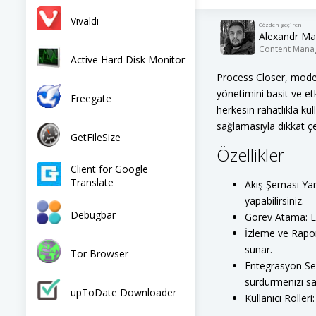
Vivaldi
Gözden geçiren
Alexandr Ma
Content Mana
Active Hard Disk Monitor
Process Closer, modern
yönetimini basit ve et
Freegate
herkesin rahatlıkla ku
sağlamasıyla dikkat ç
GetFileSize
Özellikler
Client for Google
Translate
Akış Şeması Yara
yapabilirsiniz.
Debugbar
Görev Atama: Eki
İzleme ve Rapor
sunar.
Tor Browser
Entegrasyon Seçe
sürdürmenizi sa
upToDate Downloader
Kullanıcı Rolleri: