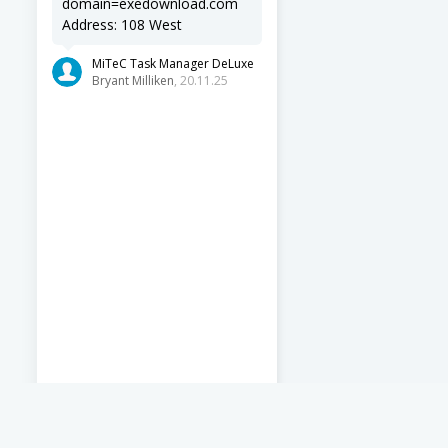
domain=exedownload.com
Address: 108 West
MiTeC Task Manager DeLuxe
Bryant Milliken
, 20.11.25