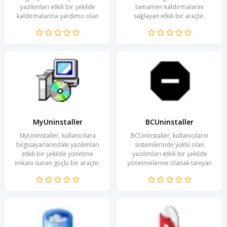
yazılımları etkili bir şekilde
tamamen kaldırmalarını
kaldırmalarına yardımcı olan
sağlayan etkili bir araçtır.
bir araçtır. Geleneksel
Grafik kartı performansını
kaldırma...
artırmak veya...
MyUninstaller
BCUninstaller
MyUninstaller, kullanıcılara
BCUninstaller, kullanıcıların
bilgisayarlarındaki yazılımları
sistemlerinde yüklü olan
etkili bir şekilde yönetme
yazılımları etkili bir şekilde
imkanı sunan güçlü bir araçtır.
yönetmelerine olanak tanıyan
Gelişmiş bir alternatif olarak...
güçlü bir kaldırma aracıdır. Bu
program,...