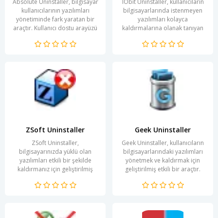
Absolute Uninstaller, bilgisayar
IObit Uninstaller, kullanıcıların
kullanıcılarının yazılımları
bilgisayarlarında istenmeyen
yönetiminde fark yaratan bir
yazılımları kolayca
araçtır. Kullanıcı dostu arayüzü
kaldırmalarına olanak tanıyan
sayesinde, programların hızlı
etkili bir uygulamadır. Bu
bir...
program, geleneksel...
ZSoft Uninstaller
Geek Uninstaller
ZSoft Uninstaller,
Geek Uninstaller, kullanıcıların
bilgisayarınızda yüklü olan
bilgisayarlarındaki yazılımları
yazılımları etkili bir şekilde
yönetmek ve kaldırmak için
kaldırmanız için geliştirilmiş
geliştirilmiş etkili bir araçtır.
güçlü bir araçtır. Geleneksel
Kullanıcı dostu arayüzü...
kaldırma...