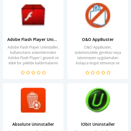
Adobe Flash Player Uninstaller
O&O AppBuster
Adobe Flash Player Uninstaller,
O&O AppBuster,
kullanıcıların sistemlerinden
sisteminizdeki gereksiz veya
Adobe Flash Player'ı güvenli ve
istenmeyen uygulamaları
etkili bir şekilde kaldırmalarını
kolayca tespit etmenize ve
sağlayan güçlü bir...
kaldırmanıza yardımcı olan
etkili bir araçtır. Günümüzde...
Absolute Uninstaller
IObit Uninstaller